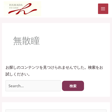
内
MAI
容
ME
を
ス
検
キ
索
無散瞳
ッ
対
プ
象:
お探しのコンテンツを見つけられませんでした。検索をお
試しください。