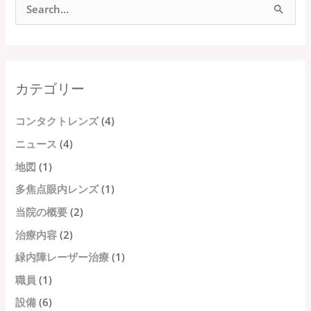
検
索
対
象
カテゴリー
:
コンタクトレンズ
(4)
ニュース
(4)
地図
(1)
多焦点眼内レンズ
(1)
当院の概要
(2)
治療内容
(2)
緑内障レーザー治療
(1)
職員
(1)
設備
(6)