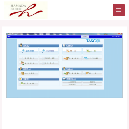
内
MAI
容
ME
を
ス
投
キ
稿
ッ
ナ
プ
ビ
ゲ
ー
シ
ョ
ン
コンタクトレンズ販売管理シス
テム