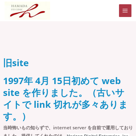
内
MAI
容
ME
を
ス
キ
ッ
プ
旧site
1997年 4月 15日初めて web
site を作りました。（古いサ
イトで link 切れが多々ありま
す。）
当時怖いもの知らずで、internet server を自前で運用しており
ました。提供してくれたのは