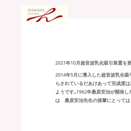
内
容
Hom
を
ス
キ
白内障手術機器
ッ
プ
2021年10月超音波乳化吸引装置を
2014年5月に導入した超音波乳化吸引装
らされているだあけあって完成度は
ようです｡1962年桑原
安治が開発し
は
桑原
安治先生の後輩にとっては