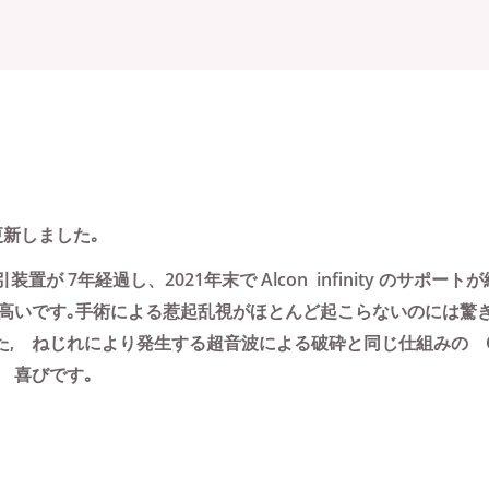
e
MAP
治療と設備
About
白内障手術を受けら
更新しました｡
置が 7年経過し、2021年末で Alcon infinity のサポ
高いです｡手術による惹起乱視がほとんど起こらないのには驚
た, ねじれにより発生する超音波による破砕と同じ仕組みの O
 喜びです｡