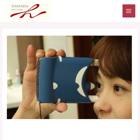
内
MAI
容
ME
を
ス
投
キ
稿
ッ
ナ
プ
ビ
ゲ
ー
シ
ョ
ン
眼圧自己測定機 i care home