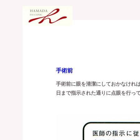
内
容
Hom
を
ス
キ
手術前後のお願い
ッ
プ
手術前
手術前に眼を清潔にしておかなけれ
日まで指示された通りに点眼を行っ