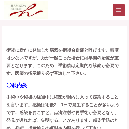
内
MAI
容
ME
を
ス
キ
術後合併症
ッ
術後に新たに発生した病気を術後合併症と呼びます。頻度
プ
は少ないですが、万が一起こった場合には早期の治療が重
要となります。このため、手術後は定期的な診察が必要で
す。医師の指示通り必ず受診して下さい。
〇眼内炎
手術中や術後の経過中に細菌が眼内に入って感染すること
を言います。感染は術後2～3日で発生することが多いよう
です。感染をおこすと、点滴注射や再手術が必要となり、
発見が遅れれば、失明することがあります。感染予防のた
め、必ず、指示通りの点眼や内服を行って下さい。