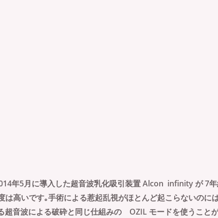
14年5月に導入した超音波乳化吸引装置 Alcon infinity 
度は高いです｡手術による惹起乱視がほとんど起こらないのには
する超音波による破砕と同じ仕組みの OZIL モードを使うこ