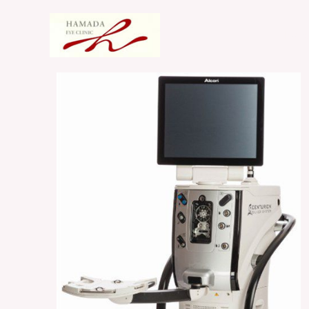
内
容
Hom
を
ス
キ
ッ
プ