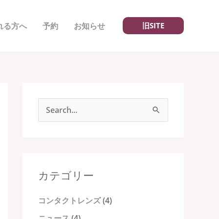
れる方へ
予約
お知らせ
旧SITE
検
索
対
象
カテゴリー
:
コンタクトレンズ
(4)
ニュース
(4)