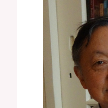
長
の
Twiiter