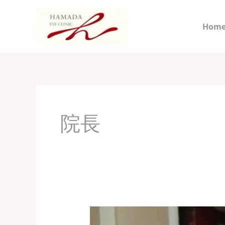
内
容
Hom
を
ス
キ
ッ
プ
院長
院