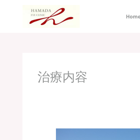
内
容
Hom
を
ス
キ
ッ
プ
治療内容
治