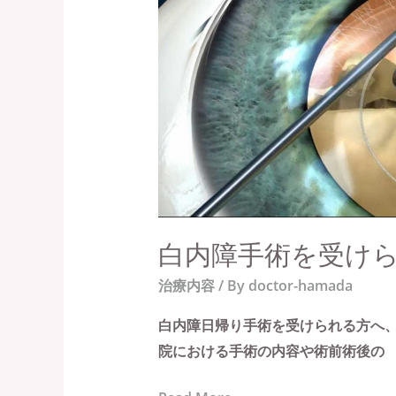
術
を
受
け
ら
れ
る
方
へ
白内障手術を受け
治療内容
/ By
doctor-hamada
白内障日帰り手術を受けられる方へ
院における手術の内容や術前術後の