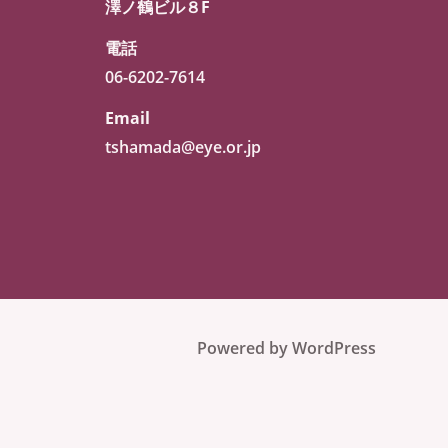
澤ノ鶴ビル８F
電話
06-6202-7614
Email
tshamada@eye.or.jp
Powered by WordPress