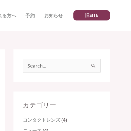
れる方へ
予約
お知らせ
旧SITE
検
索
対
象
カテゴリー
:
コンタクトレンズ
(4)
ニュース
(4)