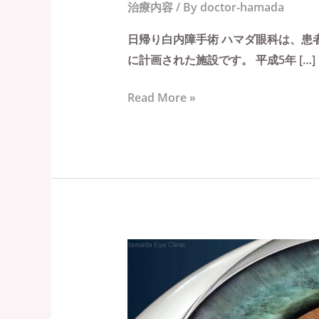
治療内容
/ By
doctor-hamada
日帰り白内障手術 ハマダ眼科は、患
に計画された施設です。 平成5年 […]
Read More »
白
内
障
手