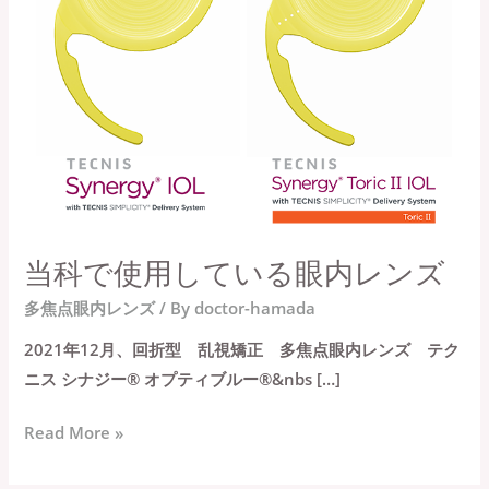
い
る
眼
内
レ
ン
ズ
当科で使用している眼内レンズ
多焦点眼内レンズ
/ By
doctor-hamada
2021年12月、回折型 乱視矯正 多焦点眼内レンズ テク
ニス シナジー® オプティブルー®&nbs […]
Read More »