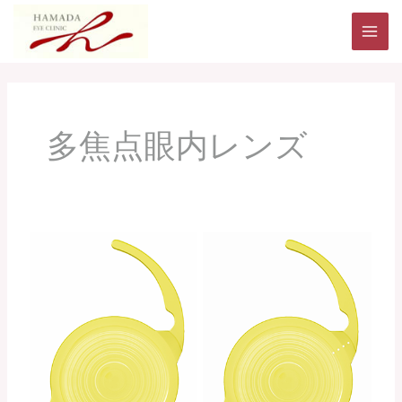
内
MAI
容
ME
を
ス
キ
多焦点眼内レンズ
ッ
プ
当
科
で
使
用
し
て